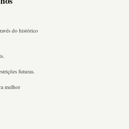
Anos
avés do histórico
s.
trições futuras.
ra melhor